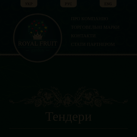
Skip
УКР
РУС
ENG
to
content
ПРО КОМПАНІЮ
ТОРГОВЕЛЬНІ МАРКИ
КОНТАКТИ
СТАТИ ПАРТНЕРОМ
Тендери