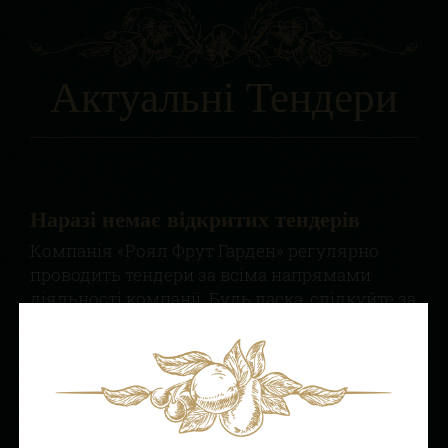
Актуальні Тендери
Наразі немає відкритих тендерів
Компанія «Роял Фрут Гарден» регулярно
проводить тендери за всіма напрямами
діяльності компанії. Будь ласка, слідкуйте за
оновленнями