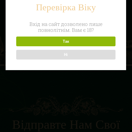
Перевірка Віку
Вхід на сайт дозволено лише
повнолітнім. Вам є 18?
Так
Ні
Відправте Нам Свої