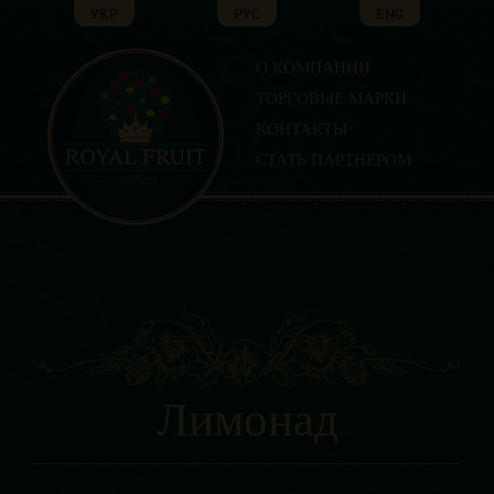
Skip
УКР
РУС
ENG
to
content
О КОМПАНИИ
ТОРГОВЫЕ МАРКИ
КОНТАКТЫ
СТАТЬ ПАРТНЕРОМ
Лимонад