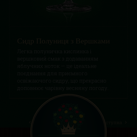
Сидр Полуниця з Вершками
Легка полуничка кислинка і
вершковий смак з додаванням
яблучних ноток — це ідеальне
поєднання для приємного
освіжаючого сидру, що прекрасно
доповнює чарівну весняну погоду.
Попередня
2
3
4
Наступна