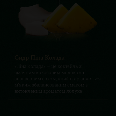
Сидр Піна Колада
«Піна Колада» — це коктейль зі
смачним кокосовим молоком і
ананасовим соком, який відрізняється
м’яким збалансованим смаком з
витонченим ароматом яблука